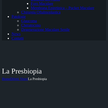
Foro Maculare
Membrana Epiretinica – Pucker Maculare
Chirurgia Oftalmoplastica
Patologie
Glaucoma
Cheratocono
Degenerazione Maculare Senile
News
Contatti
La Presbiopia
Home
Difetti Visivi
La Presbiopia